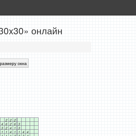
 30x30» онлайн
размеру окна
2
2
2
4
6
2
6
3
3
2
4
1
3
1
1
4
1
1
4
4
1
1
1
3
3
3
4