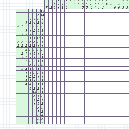
6
4
4
3
2
3
4
6
4
7
2
4
4
6
3
1
3
1
1
7
12
6
1
2
3
4
4
4
5
5
10
4
1
2
1
1
6
6
3
3
15
5
14
4
4
5
4
3
2
4
2
4
3
1
2
2
3
3
3
3
1
2
9
3
2
2
2
6
3
2
2
1
1
11
1
2
2
1
6
3
2
1
2
2
2
2
2
1
1
5
2
2
2
3
2
1
1
5
1
4
2
1
7
2
3
1
2
1
6
2
1
1
3
4
4
5
3
4
1
3
1
2
4
1
3
3
4
4
2
2
1
1
4
1
2
3
1
4
4
2
1
1
8
2
2
1
10
2
1
5
1
2
1
2
1
1
3
2
3
9
7
2
8
4
9
5
11
7