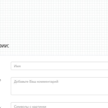
ии:
: