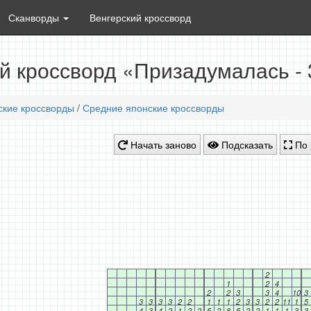
Сканворды
Венгерский кроссворд
й кроссворд «Призадумалась -
ские кроссворды
/
Средние японские кроссворды
Начать заново
Подсказать
По 
2
1
2
4
2
2
3
3
4
10
3
3
3
3
3
2
2
1
1
1
2
3
3
2
2
11
1
5
4
3
4
2
1
2
2
5
2
8
5
2
2
1
1
1
3
3