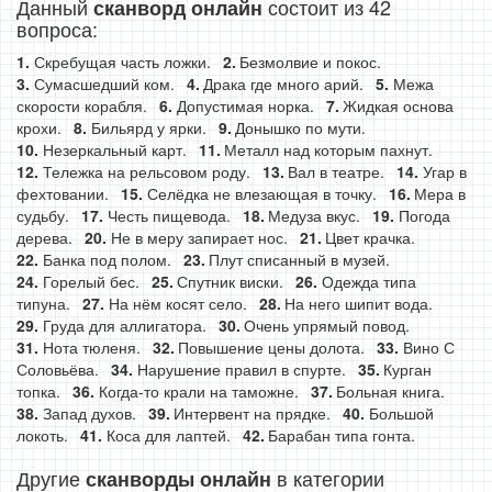
Данный
состоит из 42
сканворд онлайн
вопроса:
Скребущая часть ложки.
Безмолвие и покос.
Сумасшедший ком.
Драка где много арий.
Межа
скорости корабля.
Допустимая норка.
Жидкая основа
крохи.
Бильярд у ярки.
Донышко по мути.
Незеркальный карт.
Металл над которым пахнут.
Тележка на рельсовом роду.
Вал в театре.
Угар в
фехтовании.
Селёдка не влезающая в точку.
Мера в
судьбу.
Честь пищевода.
Медуза вкус.
Погода
дерева.
Не в меру запирает нос.
Цвет крачка.
Банка под полом.
Плут списанный в музей.
Горелый бес.
Спутник виски.
Одежда типа
типуна.
На нём косят село.
На него шипит вода.
Груда для аллигатора.
Очень упрямый повод.
Нота тюленя.
Повышение цены долота.
Вино С
Соловьёва.
Нарушение правил в спурте.
Курган
топка.
Когда-то крали на таможне.
Больная книга.
Запад духов.
Интервент на прядке.
Большой
локоть.
Коса для лаптей.
Барабан типа гонта.
Другие
в категории
сканворды онлайн