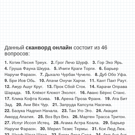
Данный
состоит из 46
сканворд онлайн
вопросов:
Котик Песня Треух.
Грог Лечо Шурф.
Гор Эхо Ярь.
Груша Фауна Шкура.
Ичиги Краги Торги.
Барьер
Наручи Фараон.
Дыхало Чурбак Чучело.
Дуб Обо Уфа.
Бри Иов Обь.
Апачи Онучи Харчи.
Кант Пакт Раут.
Ажур Ашуг Круг.
Прок Сбой Сток.
Карачи Оправа
Шарада.
Клёкот Клокот Эхолот.
Аванс Бёрнс Станс.
Клика Кофта Ксива.
Арена Проза Франк.
Ата Бит
Зад.
Ани Вёх Чур.
Запруда Капсула Насечка.
Базука Надпил Начала.
Тан Уго Эго.
Акация
Аккорд Апатия.
Воз Вуз Вяз.
Мартен Трасса Тритон.
Испуг Иссоп Истец.
Агама Астра Коала.
Барьер
Наручи Фараон.
Мерил Тезис Термы.
Кси Люд Люк.
Шкаф Шпат Штап.
Биом Диод Сход.
Амт Ант Аут.