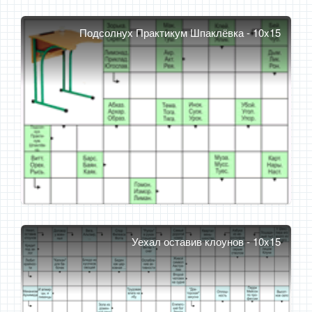
Подсолнух Практикум Шпаклёвка - 10x15
Уехал оставив клоунов - 10x15