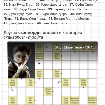
Нуга Руна Тяга.
Каре Царь Цирк.
Софи Сцеп
Увоз.
Кадр Сидр Спор.
Гарнец Кайзер Паштет.
Дуга Иуда Куча.
Аура Вира Дыра.
Лязг Муму
Пётр.
Ввод Уход Феод.
Бензин Менгир Москит.
Дага Дека Рама.
Голь Таль Шаль.
Другие
в категории
сканворды онлайн
:
сканворды «тройка»
Жгут Море Пеле - 10x15