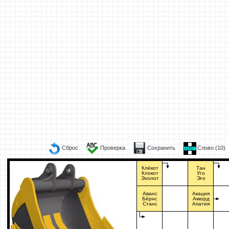
Сброс
Проверка
Сохранить
Слово (
10
)
Клёкот
Тан
Клокот
Уго
Эхолот
Эго
Аванс
Акация
Бёрнс
Аккорд
Станс
Апатия