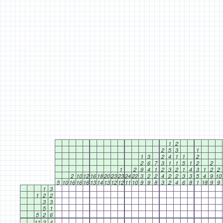
1
2
2
5
3
1
1
3
2
4
1
1
2
2
6
7
3
1
1
5
1
2
2
1
2
9
4
1
2
3
2
1
4
3
1
2
2
2
10
12
16
18
20
23
23
24
22
3
2
2
4
2
2
3
3
5
4
9
10
5
10
16
16
16
13
14
13
12
12
11
10
9
9
8
3
2
4
6
8
1
18
9
9
1
3
1
2
2
3
3
5
1
5
2
6
11
2
4