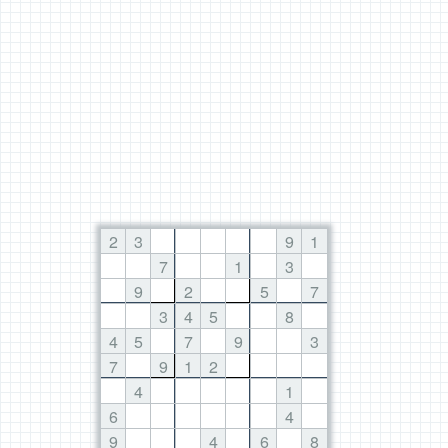
2
3
9
1
7
1
3
9
2
5
7
3
4
5
8
4
5
7
9
3
7
9
1
2
4
1
6
4
9
4
6
8