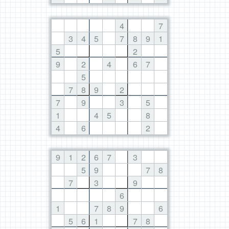
4
7
3
4
5
7
8
9
1
5
2
9
2
4
6
7
5
7
8
9
2
7
9
3
5
1
4
5
8
4
6
2
9
1
2
6
7
3
5
9
7
8
7
3
9
6
1
7
8
9
6
5
6
1
7
8