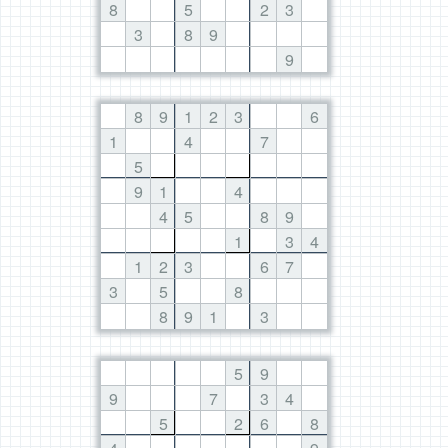
8
5
2
3
3
8
9
9
8
9
1
2
3
6
1
4
7
5
9
1
4
4
5
8
9
1
3
4
1
2
3
6
7
3
5
8
8
9
1
3
5
9
9
7
3
4
5
2
6
8