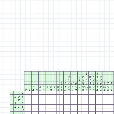
6
4
2
9
2
6
15
5
4
3
2
1
4
5
5
1
7
5
7
9
2
1
4
11
9
4
18
4
3
6
4
6
6
7
7
1
3
4
3
3
4
5
1
4
3
7
10
9
10
10
9
2
4
9
10
17
7
2
4
4
6
3
1
2
3
3
3
2
8
9
9
9
8
8
6
1
3
4
4
4
4
4
1
2
2
1
2
2
2
1
1
3
2
3
3
11
1
7