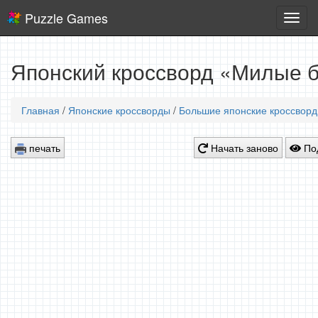
Puzzle Games
Логич
игры
Японский кроссворд «Милые б
Главная
/
Японские кроссворды
/
Большие японские кроссвор
печать
Начать заново
Под