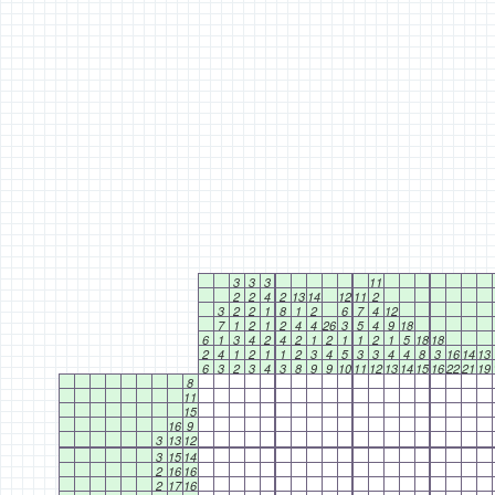
3
3
3
11
2
2
4
2
13
14
12
11
2
3
2
2
1
8
1
2
6
7
4
12
7
1
2
1
2
4
4
26
3
5
4
9
18
6
1
3
4
2
4
2
1
2
1
1
2
1
5
18
18
2
4
1
2
1
1
2
3
4
5
3
3
4
4
8
3
16
14
13
6
3
2
3
4
3
8
9
9
10
11
12
13
14
15
16
22
21
19
8
11
15
16
9
3
13
12
3
15
14
2
16
16
2
17
16