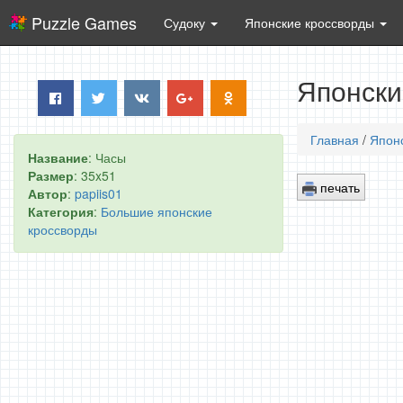
Puzzle Games
Судоку
Японские кроссворды
Японски
Главная
/
Япон
Название
: Часы
Размер
: 35x51
печать
Автор
:
papiis01
Категория
:
Большие японские
кроссворды