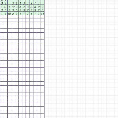
5
1
3
2
3
3
1
1
1
1
1
12
1
12
2
5
7
3
3
3
2
9
3
6
5
3
3
3
3
7
3
3
2
6
1
1
35
2
1
1
1
1
1
1
1
34