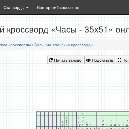
Сканворды
Венгерский кроссворд
й кроссворд «Часы - 35x51» он
ские кроссворды
/
Большие японские кроссворды
Начать заново
Подсказать
По 
1
1
1
2
1
1
3
1
4
1
4
1
1
2
8
12
1
6
1
2
1
4
6
5
1
6
1
7
3
1
4
4
2
5
5
6
1
4
2
1
1
5
3