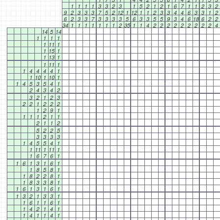
1
1
1
1
3
3
2
3
1
5
2
1
2
1
6
7
1
1
2
3
2
9
2
3
3
3
7
5
2
12
1
12
1
1
2
3
3
4
4
6
3
3
1
2
6
2
3
3
7
3
3
3
3
5
6
3
3
5
5
9
3
4
6
18
6
2
2
34
1
1
1
1
1
1
1
2
35
1
1
4
2
2
2
2
2
2
2
2
2
4
14
5
14
1
1
1
1
1
11
1
1
15
1
1
13
1
1
11
1
1
4
4
4
4
1
1
10
1
10
1
1
4
5
3
5
4
1
2
4
3
4
2
3
2
1
2
3
2
2
1
2
2
2
1
2
9
1
1
1
1
2
1
1
2
1
1
2
5
2
2
5
3
3
3
3
1
4
5
5
4
1
1
11
1
11
1
1
6
7
6
1
1
6
1
3
1
6
1
1
8
5
8
1
1
8
2
2
8
1
1
8
3
3
8
1
1
6
1
3
1
6
1
1
3
2
1
3
3
1
1
6
1
1
6
1
1
4
2
1
4
1
1
4
1
1
4
1