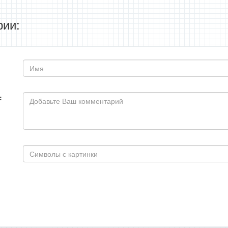
ии:
: