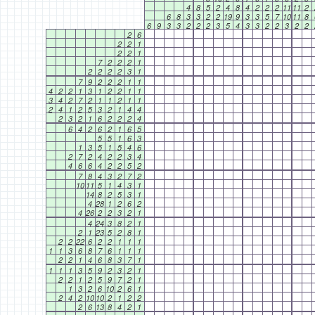
4
8
5
2
4
8
4
2
2
2
11
11
2
6
8
3
3
2
2
19
9
3
3
5
7
10
11
8
6
9
3
3
2
2
2
3
5
4
3
3
2
2
3
2
2
2
6
2
2
1
2
2
1
7
2
2
2
1
2
2
2
2
3
1
7
9
2
2
2
1
1
4
2
2
1
3
1
2
2
1
1
3
4
2
7
2
1
1
2
1
1
2
4
1
2
5
3
2
1
4
4
2
3
2
1
6
2
2
2
4
6
4
2
6
2
1
6
5
5
5
1
6
3
1
3
5
1
5
4
6
2
7
2
4
2
2
3
4
4
6
6
4
2
2
5
2
7
8
4
3
2
7
2
10
11
5
1
4
3
1
14
8
2
5
3
1
4
28
1
2
6
2
4
26
2
2
3
2
1
4
24
3
8
2
1
2
1
23
5
2
8
1
2
2
22
6
2
2
1
1
1
1
1
3
6
8
7
6
1
1
1
2
2
1
4
6
8
3
7
1
1
1
1
3
5
9
2
3
2
1
2
2
1
2
5
9
7
2
1
1
3
2
6
10
2
6
1
2
4
2
10
10
2
1
2
2
2
6
13
8
4
2
1