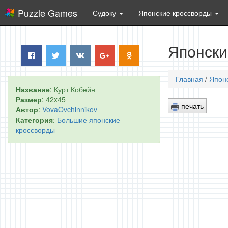
Puzzle Games
Судоку
Японские кроссворды
Японски
Главная
/
Япон
Название
: Курт Кобейн
Размер
: 42x45
печать
Автор
:
VovaOvchinnikov
Категория
:
Большие японские
кроссворды