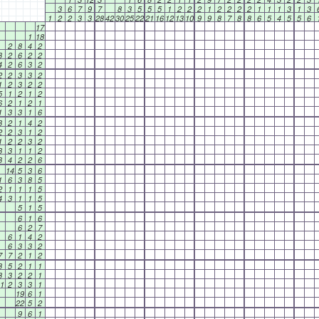
3
6
7
9
7
8
3
5
5
5
1
2
2
2
1
2
2
2
2
1
1
1
3
1
3
1
2
2
3
3
28
42
30
25
22
21
16
12
13
10
9
9
8
7
8
8
6
5
4
5
5
6
17
1
18
2
8
4
2
3
2
6
2
2
4
2
6
3
2
2
2
3
3
2
1
2
3
2
2
5
1
2
1
2
6
2
1
2
1
1
3
3
1
6
3
2
1
4
2
2
2
3
1
2
1
2
2
3
2
3
3
1
1
2
3
4
2
2
6
14
5
3
6
1
6
3
8
5
2
1
1
1
5
4
3
1
1
5
5
1
5
6
1
6
6
2
7
6
1
4
2
6
3
3
2
7
7
2
1
2
8
5
2
1
1
8
3
2
2
1
1
2
3
3
1
19
6
1
22
5
2
9
6
1