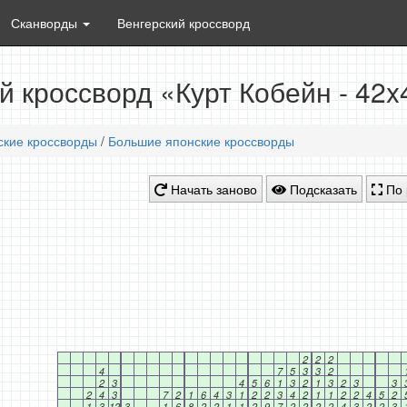
Сканворды
Венгерский кроссворд
й кроссворд «Курт Кобейн - 42
ские кроссворды
/
Большие японские кроссворды
Начать заново
Подсказать
По 
2
2
2
4
7
5
3
3
2
2
3
4
5
6
1
3
2
1
3
2
3
3
2
4
3
7
2
1
6
4
3
1
2
2
3
4
2
1
1
2
2
4
5
2
1
3
12
3
1
6
8
2
2
1
1
2
9
7
2
2
2
2
4
3
2
2
3