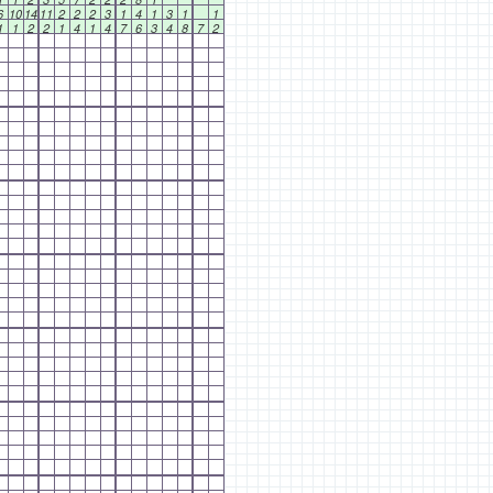
6
10
14
11
2
2
2
3
1
4
1
3
1
1
1
1
2
2
1
4
1
4
7
6
3
4
8
7
2