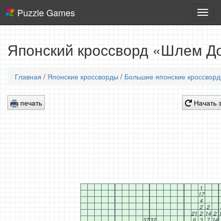
Puzzle Games
Логич
игры
Японский кроссворд «Шлем До
Главная
/
Японские кроссворды
/
Большие японские кроссвор
печать
Начать 
1
17
4
2
2
21
2
14
2
37
32
6
3
7
14