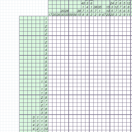
40
3
6
24
2
8
5
12
1
4
1
38
35
15
3
12
7
8
8
20
28
38
7
1
5
7
1
10
5
7
5
6
5
17
20
26
30
33
59
56
15
8
8
2
2
9
47
20
20
3
2
9
11
1
1
2
2
2
3
2
3
4
3
4
5
5
6
6
6
1
6
9
1
8
1
8
2
8
2
7
2
7
2
8
3
8
3
1
1
8
3
1
1
8
4
2
1
9
4
2
1
10