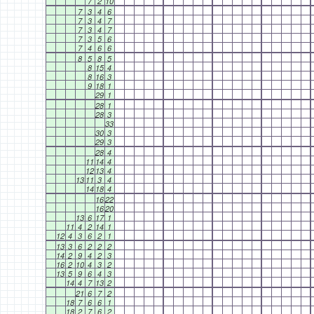
7
2
10
7
3
4
6
7
3
4
7
7
3
4
7
7
3
5
6
7
4
6
6
8
5
8
5
8
15
4
8
16
3
9
18
1
29
1
28
1
28
3
33
30
3
29
3
28
4
11
14
4
12
13
4
13
11
3
4
14
18
4
16
22
16
20
13
6
17
1
11
4
2
14
1
12
4
3
6
2
1
13
3
6
2
2
2
14
2
9
4
2
3
16
2
10
4
3
2
13
5
9
6
4
3
14
4
7
13
2
21
6
7
2
18
7
6
6
1
18
2
7
6
2