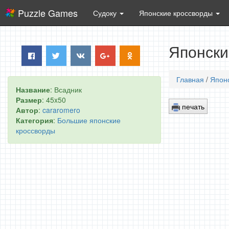
Puzzle Games
Судоку
Японские кроссворды
Японски
Главная
/
Япон
Название
: Всадник
Размер
: 45x50
печать
Автор
:
cararomero
Категория
:
Большие японские
кроссворды