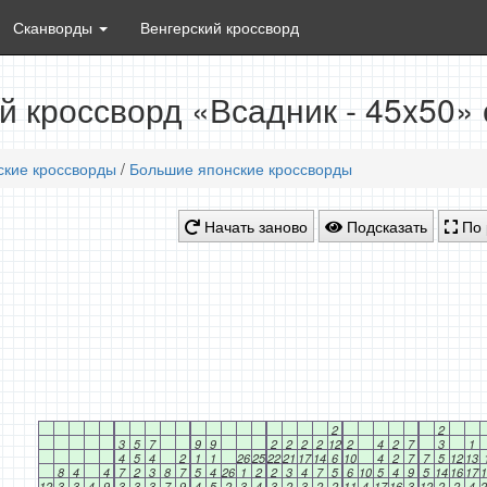
Сканворды
Венгерский кроссворд
й кроссворд «Всадник - 45x50»
ские кроссворды
/
Большие японские кроссворды
Начать заново
Подсказать
По 
2
2
3
5
7
9
9
2
2
2
2
12
2
4
2
7
3
1
4
5
4
2
1
1
26
25
22
21
17
14
6
10
4
2
7
7
5
12
13
8
4
4
7
2
3
8
7
5
4
26
1
2
2
3
4
7
5
6
10
5
4
9
5
14
16
17
1
12
3
3
4
9
3
3
3
7
9
4
5
2
3
4
3
2
3
2
2
11
4
17
16
3
12
2
2
4
2