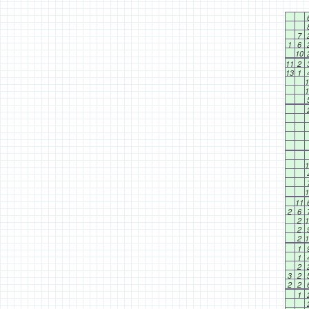
7
1
6
10
11
2
13
1
1
1
1
1
11
2
6
2
1
2
2
1
1
1
2
3
2
2
2
1