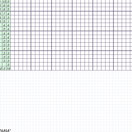
1
15
5
5
9
6
5
8
5
5
7
4
4
5
3
4
5
1
4
4
5
4
4
4
3
4
2
5
3
3
4
3
3
3
3
3
3
3
3
0
3
19
ии: