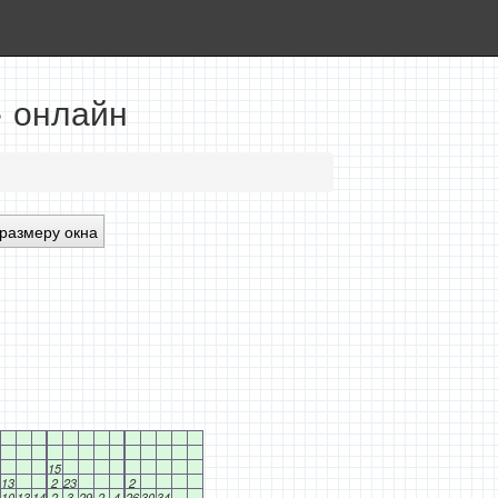
» онлайн
размеру окна
15
13
2
23
2
10
13
14
2
3
29
2
4
26
30
34