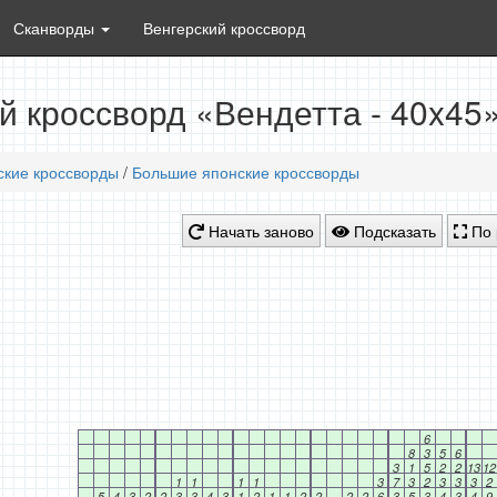
Сканворды
Венгерский кроссворд
й кроссворд «Вендетта - 40x45
ские кроссворды
/
Большие японские кроссворды
Начать заново
Подсказать
По 
6
8
3
5
6
3
1
5
2
2
13
12
1
1
1
1
3
7
3
2
3
3
3
2
5
4
3
2
2
3
3
4
3
1
2
1
1
2
2
2
2
6
3
5
3
4
3
4
9