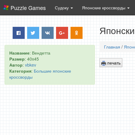
Puzzle Games
Судоку
Японские кроссворды
Японски
Главная
/
Япон
Название
: Вендетта
Размер
: 40x45
печать
Автор
:
vbkev
Категория
:
Большие японские
кроссворды