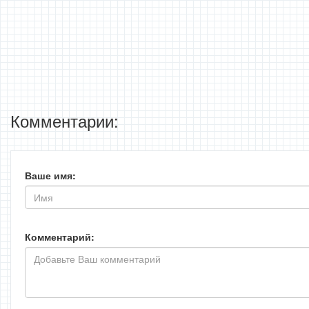
Комментарии:
Ваше имя:
Комментарий: