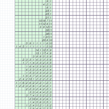
9
1
4
2
1
8
1
23
1
23
1
21
1
10
18
7
11
11
12
9
11
3
9
12
11
38
11
38
11
1
31
11
20
8
10
5
9
1
1
1
1
6
10
1
4
5
1
1
1
1
1
1
5
10
14
1
12
5
9
13
1
17
4
8
3
8
8
5
3
8
2
3
3
1
6
3
3
3
6
1
7
1
4
3
3
2
3
5
1
6
4
3
3
6
3
5
6
3
3
3
4
2
3
4
1
5
3
3
3
3
2
3
1
5
3
7
2
3
3
2
3
2
4
2
10
1
2
2
2
2
2
1
1
6
2
6
2
2
2
1
2
1
1
2
2
3
2
6
1
2
4
2
1
2
2
3
2
4
2
2
1
3
3
4
4
4
2
3
3
7
4
3
3
2
2
5
2
10
6
3
2
6
1
1
4
5
6
3
5
1
1
2
4
11
2
1
3
2
2
6
4
6
2
3
5