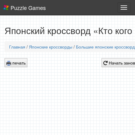
Puzzle Games
Логич
игры
Японский кроссворд «Кто кого
Главная
/
Японские кроссворды
/
Большие японские кроссвор
печать
Начать зано