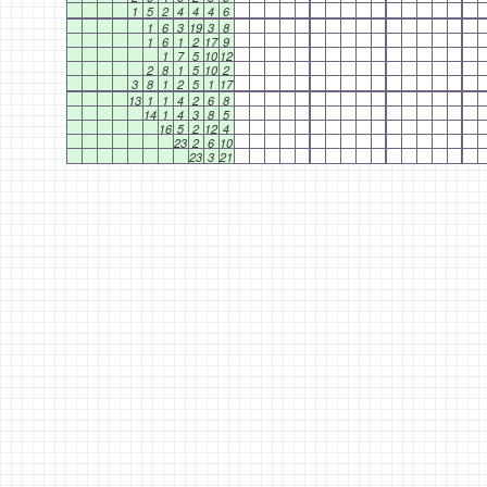
1
5
2
4
4
4
6
1
6
3
19
3
8
1
6
1
2
17
9
1
7
5
10
12
2
8
1
5
10
2
3
8
1
2
5
1
17
13
1
1
4
2
6
8
14
1
4
3
8
5
16
5
2
12
4
23
2
6
10
23
3
21