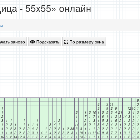
ица - 55x55» онлайн
ды
чать заново
Подсказать
По размеру окна
9
8
3
11
3
1
3
9
2
9
12
10
1
1
2
1
2
10
1
5
5
3
4
21
3
4
3
2
1
7
1
7
1
6
1
1
2
3
14
3
1
1
3
1
1
1
1
1
2
1
2
1
3
1
5
3
1
5
2
1
2
2
1
1
2
2
1
1
1
1
4
3
4
1
14
6
2
1
3
4
2
4
2
1
2
2
2
2
4
2
2
3
2
2
2
4
2
1
2
2
2
1
2
38
3
3
1
1
1
2
2
2
2
1
2
2
2
2
1
1
1
4
2
2
2
2
3
1
4
1
4
2
2
3
2
3
1
18
1
11
11
10
9
5
7
7
1
3
1
2
2
10
6
2
14
12
3
3
1
2
2
2
4
4
3
2
1
2
1
14
2
1
1
1
1
1
1
2
1
1
2
2
4