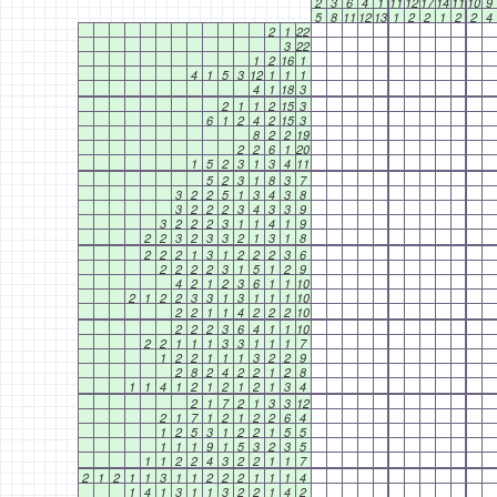
2
3
6
4
1
11
12
17
14
11
10
9
5
8
11
12
13
1
2
2
1
2
2
4
2
1
22
3
22
1
2
16
1
4
1
5
3
12
1
1
1
4
1
18
3
2
1
1
2
15
3
6
1
2
4
2
15
3
8
2
2
19
2
2
6
1
20
1
5
2
3
1
3
4
11
5
2
3
1
8
3
7
3
2
2
5
1
3
4
3
8
3
2
2
2
3
4
3
3
9
3
2
2
2
3
1
1
4
1
9
2
2
3
2
3
3
2
1
3
1
8
2
2
2
1
3
1
2
2
2
3
6
2
2
2
2
3
1
5
1
2
9
4
2
1
2
3
6
1
1
10
2
1
2
2
3
3
1
3
1
1
1
10
2
2
1
1
4
2
2
2
10
2
2
2
3
6
4
1
1
10
2
2
1
1
1
3
3
1
1
1
7
1
2
2
1
1
1
3
2
2
9
2
8
2
4
2
2
1
2
8
1
1
4
1
2
1
2
1
2
1
3
4
2
1
7
2
1
3
3
12
2
1
7
1
2
1
2
2
6
4
1
2
5
3
1
2
2
1
5
5
1
1
1
9
1
5
3
2
3
5
1
1
2
2
4
3
2
2
1
1
7
2
1
2
1
1
3
1
1
2
2
2
1
1
1
4
1
4
1
3
1
1
3
2
2
1
4
2