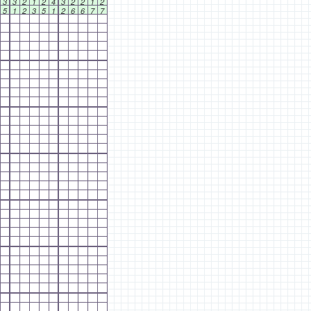
3
3
2
1
2
4
3
2
2
1
2
5
1
2
3
5
1
2
6
6
7
7