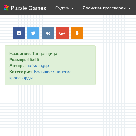
Puzzle Games
Судоку
Японские кроссворды
Название
: Танцовщица
Размер
: 55x55
Автор
:
marketingsp
Категория
:
Большие японские
кроссворды