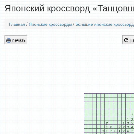
Японский кроссворд «Танцовщ
Главная
/
Японские кроссворды
/
Большие японские кроссвор
печать
На
1
1
3
2
1
3
5
1
2
2
2
3
4
3
1
1
2
1
2
4
1