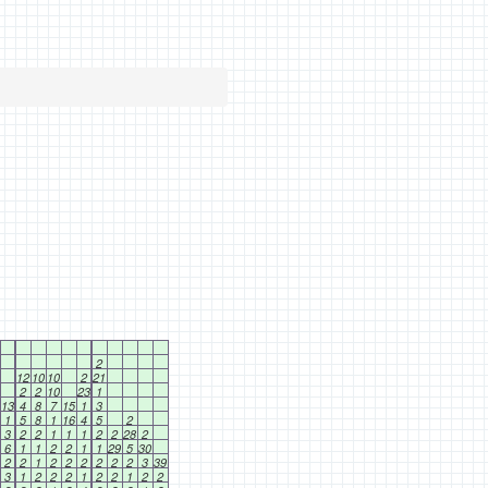
2
12
10
10
2
21
2
2
10
23
1
13
4
8
7
15
1
3
1
5
8
1
16
4
5
2
3
2
2
1
1
1
2
2
28
2
6
1
1
2
2
1
1
29
5
30
2
2
1
2
2
2
2
2
2
3
39
3
1
2
2
2
1
2
2
1
2
2