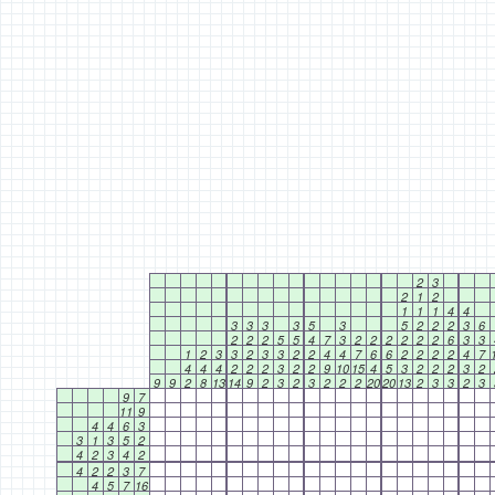
2
3
2
1
2
1
1
1
4
4
3
3
3
3
5
3
5
2
2
2
3
6
2
2
2
5
5
4
7
3
2
2
2
2
2
2
6
3
3
1
2
3
3
2
3
3
2
2
4
4
7
6
6
2
2
2
2
4
7
4
4
4
2
2
2
3
2
2
9
10
15
4
5
3
2
2
2
3
2
9
9
2
8
13
14
9
2
3
2
3
2
2
2
20
20
13
2
3
3
2
3
9
7
11
9
4
4
6
3
3
1
3
5
2
4
2
3
4
2
4
2
2
3
7
4
5
7
16