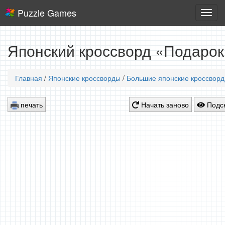
Puzzle Games
Логич
игры
Японский кроссворд «Подарок
Главная
/
Японские кроссворды
/
Большие японские кроссвор
печать
Начать заново
Подск