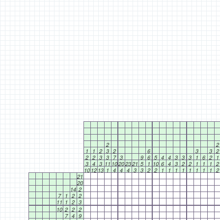
2
2
1
1
2
3
2
6
3
3
2
2
2
3
3
7
3
9
6
5
4
4
3
3
3
1
6
2
1
3
4
3
11
10
20
23
21
5
1
10
6
4
3
2
2
1
1
1
2
10
12
13
1
4
4
4
3
3
2
2
1
1
1
1
1
1
1
1
2
21
20
14
2
7
1
2
2
11
1
2
3
10
2
2
2
7
4
9