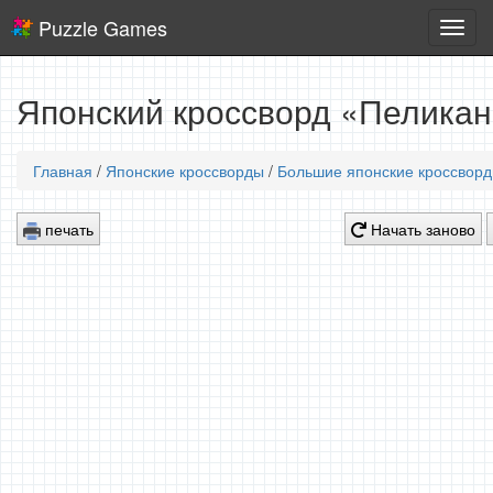
Puzzle Games
Логич
игры
Японский кроссворд «Пеликан
Главная
/
Японские кроссворды
/
Большие японские кроссвор
печать
Начать заново