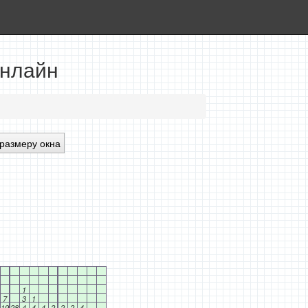
онлайн
размеру окна
1
7
3
1
19
28
4
4
4
2
2
2
4