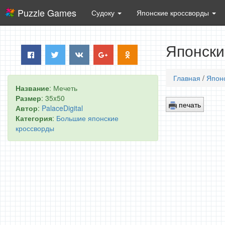
Puzzle Games
Судоку
Японские кроссворды
Японски
Главная
/
Япон
Название
: Мечеть
Размер
: 35x50
печать
Автор
:
PalaceDigital
Категория
:
Большие японские
кроссворды