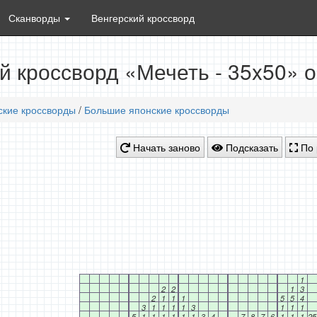
Сканворды
Венгерский кроссворд
й кроссворд «Мечеть - 35x50» 
ские кроссворды
/
Большие японские кроссворды
Начать заново
Подсказать
По 
1
2
2
1
3
2
1
1
1
5
5
4
3
1
1
1
1
3
1
1
1
5
1
1
1
1
1
1
3
4
7
8
7
6
1
1
1
25