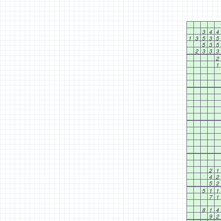
3
4
4
1
3
5
3
5
5
3
5
2
3
3
3
2
1
2
1
4
2
5
2
5
1
1
7
1
8
1
4
9
2