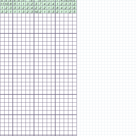
11
10
8
5
1
1
3
2
3
7
4
2
4
1
2
3
5
2
1
2
3
3
3
2
2
4
2
2
2
1
3
8
4
2
2
6
3
2
1
1
1
3
2
3
16
2
1
5
3
2
1
1
2
5