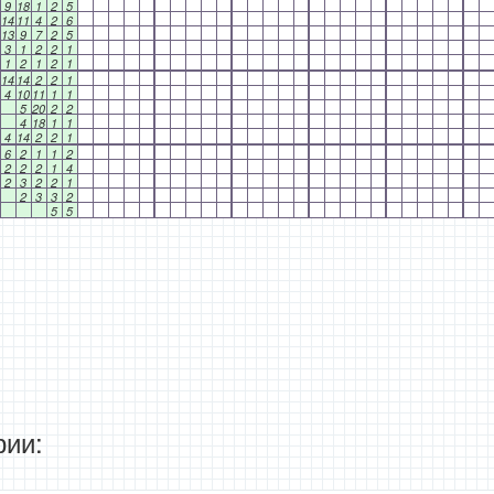
9
18
1
2
5
14
11
4
2
6
13
9
7
2
5
3
1
2
2
1
1
2
1
2
1
14
14
2
2
1
4
10
11
1
1
5
20
2
2
4
18
1
1
4
14
2
2
1
6
2
1
1
2
2
2
2
1
4
2
3
2
2
1
2
3
3
2
5
5
ии: