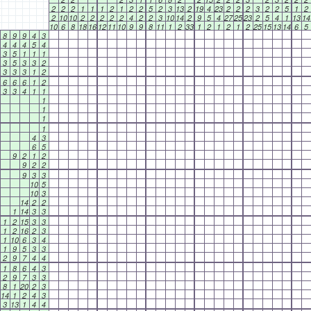
2
2
2
1
1
1
2
1
2
2
5
2
3
13
2
19
4
23
2
2
2
3
2
2
5
1
2
2
10
10
2
2
2
2
2
4
2
2
3
10
14
2
9
5
4
27
25
23
2
5
4
1
13
14
10
6
8
18
16
12
11
10
9
9
8
11
1
2
33
1
2
1
2
1
2
25
15
13
14
6
5
8
9
9
4
3
4
4
4
5
4
3
5
1
1
1
3
5
3
3
2
3
3
3
1
2
6
6
6
1
2
3
3
4
1
1
1
1
1
1
4
3
6
5
9
2
1
2
9
2
2
9
3
3
10
5
10
3
14
2
2
1
14
3
3
1
2
15
3
3
1
2
16
2
3
1
10
6
3
4
1
9
5
3
3
2
9
7
4
4
1
8
6
4
3
2
9
7
3
3
8
1
20
2
3
14
1
2
4
3
3
13
1
4
4