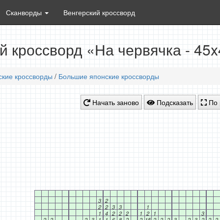
Сканворды
Венгерский кроссворд
й кроссворд «На червячка - 45
ские кроссворды
/
Большие японские кроссворды
Начать заново
Подсказать
По 
3
2
2
2
3
3
1
1
4
2
2
2
1
2
1
3
2
2
2
3
1
1
6
8
2
2
15
2
2
2
3
2
3
2
2
2