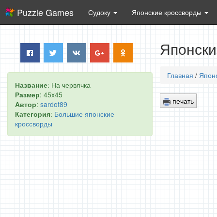
Puzzle Games
Судоку
Японские кроссворды
Японски
Главная
/
Япон
Название
: На червячка
Размер
: 45x45
печать
Автор
:
sardot89
Категория
:
Большие японские
кроссворды