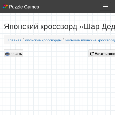
Puzzle Games
Логич
игры
Японский кроссворд «Шар Дед
Главная
/
Японские кроссворды
/
Большие японские кроссвор
печать
Начать зан