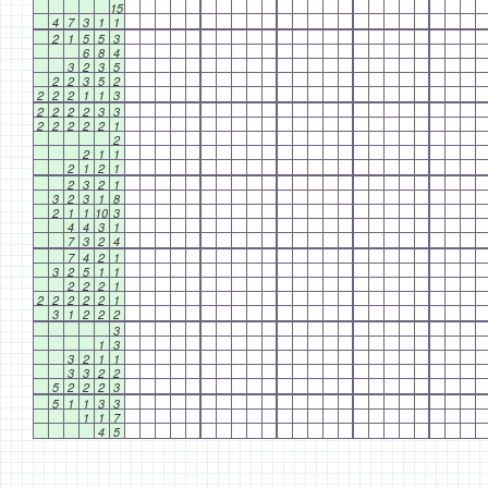
15
4
7
3
1
1
2
1
5
5
3
6
8
4
3
2
3
5
2
2
3
5
2
2
2
2
1
1
3
2
2
2
2
3
3
2
2
2
2
2
1
2
2
1
1
2
1
2
1
2
3
2
1
3
2
3
1
8
2
1
1
10
3
4
4
3
1
7
3
2
4
7
4
2
1
3
2
5
1
1
2
2
2
1
2
2
2
2
2
1
3
1
2
2
2
3
1
3
3
2
1
1
3
3
2
2
5
2
2
2
3
5
1
1
3
3
1
1
7
4
5