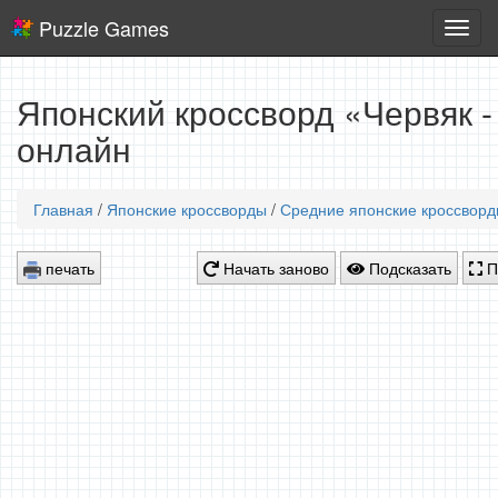
Puzzle Games
Логич
игры
Японский кроссворд «Червяк -
онлайн
Главная
/
Японские кроссворды
/
Средние японские кроссвор
печать
Начать заново
Подсказать
П