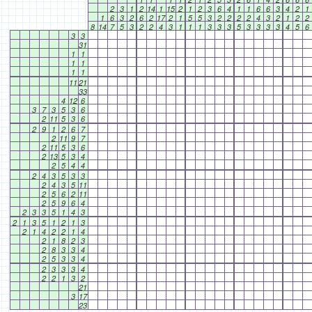
2
3
1
2
14
1
15
2
1
2
3
6
4
1
1
6
6
3
4
2
1
1
6
3
2
6
2
17
2
1
5
5
3
2
2
2
2
4
3
2
1
2
2
8
14
7
5
3
2
2
4
3
1
1
1
3
3
3
5
3
3
3
3
4
5
6
3
3
31
1
1
1
1
1
1
11
21
33
4
12
6
3
7
3
5
3
6
2
11
5
3
6
2
9
1
2
6
7
2
11
9
7
2
11
5
3
6
2
13
5
3
4
2
5
4
4
2
4
3
5
3
3
2
4
3
5
11
2
5
6
2
11
2
5
9
6
4
2
3
3
5
1
4
3
2
1
3
5
1
2
1
3
2
1
4
2
2
1
4
2
1
8
2
3
2
8
3
3
4
2
5
3
3
4
2
3
3
3
4
2
2
1
3
2
21
3
17
23