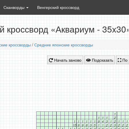
Сканворды
Венгерский кроссворд
й кроссворд «Аквариум - 35x30
ские кроссворды
/
Средние японские кроссворды
Начать заново
Подсказать
По 
1
1
1
1
2
1
1
1
1
1
1
9
4
3
1
2
1
1
1
15
9
9
8
3
5
1
1
2
2
3
2
2
2
1
1
1
1
2
1
2
5
3
2
6
1
4
2
6
6
6