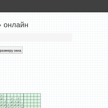
» онлайн
размеру окна
1
2
1
1
1
1
2
1
2
2
2
1
2
2
2
1
1
4
2
3
1
1
8