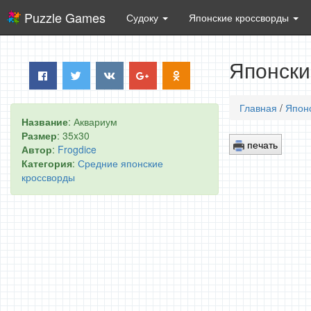
Puzzle Games
Судоку
Японские кроссворды
Японски
Главная
/
Япон
Название
: Аквариум
Размер
: 35x30
печать
Автор
:
Frogdice
Категория
:
Средние японские
кроссворды