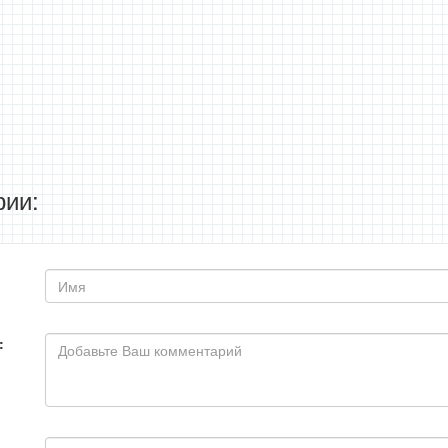
ии:
: