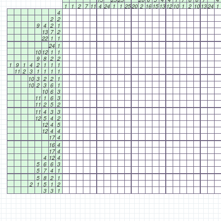
1
1
2
7
11
4
24
1
1
25
20
2
16
15
13
12
10
1
2
10
13
24
1
4
2
2
9
4
2
1
13
7
2
22
1
1
24
1
10
12
1
1
9
8
2
2
1
9
1
4
2
1
1
1
11
2
3
1
1
1
1
10
3
2
2
1
10
2
3
6
1
10
6
3
11
1
6
3
11
2
5
2
11
4
3
3
12
5
4
2
12
4
5
12
4
4
17
4
16
4
17
4
4
12
4
5
6
6
3
5
7
4
1
5
8
2
1
2
1
5
1
2
3
3
1