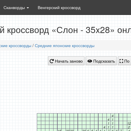
Сканворды
Венгерский кроссворд
й кроссворд «Слон - 35x28» он
ские кроссворды
/
Средние японские кроссворды
Начать заново
Подсказать
По 
4
4
1
1
1
12
4
1
1
2
15
23
23
20
6
5
4
4
1
7
6
6
7
4