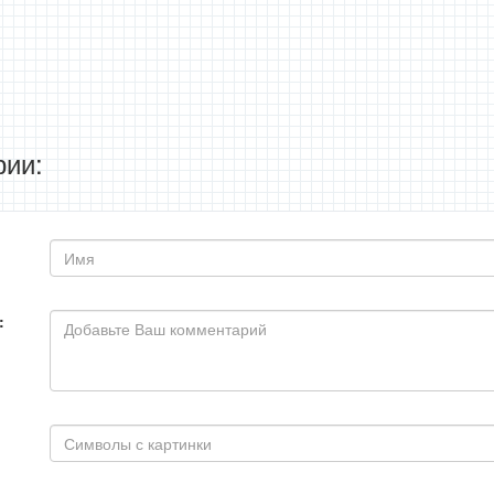
ии:
: