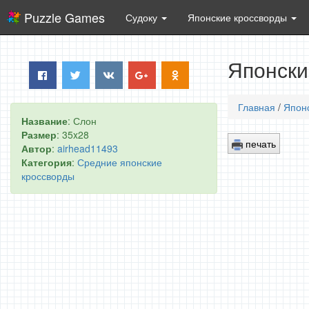
Puzzle Games
Судоку
Японские кроссворды
Японски
Главная
/
Япон
Название
: Слон
Размер
: 35x28
печать
Автор
:
airhead11493
Категория
:
Средние японские
кроссворды