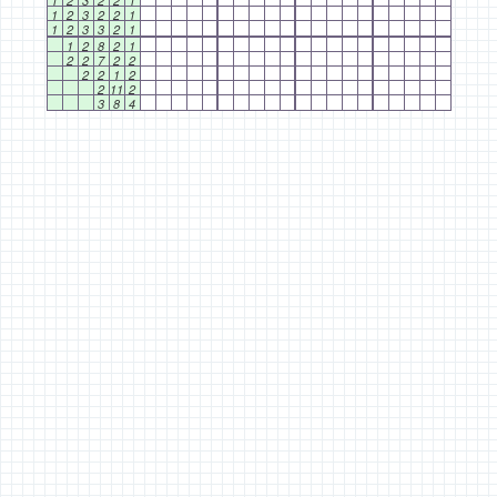
1
2
3
2
2
1
1
2
3
2
2
1
1
2
3
3
2
1
1
2
8
2
1
2
2
7
2
2
2
2
1
2
2
11
2
3
8
4