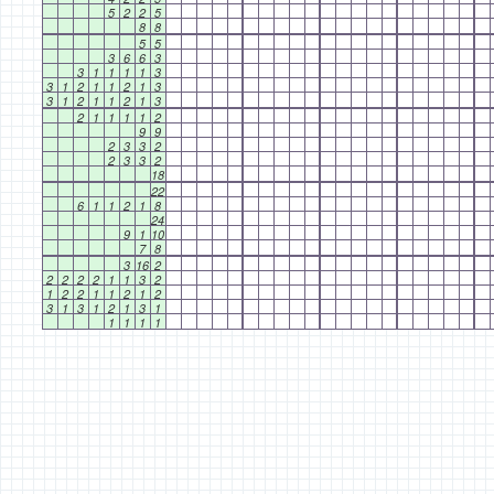
5
2
2
5
8
8
5
5
3
6
6
3
3
1
1
1
1
3
3
1
2
1
1
2
1
3
3
1
2
1
1
2
1
3
2
1
1
1
1
2
9
9
2
3
3
2
2
3
3
2
18
22
6
1
1
2
1
8
24
9
1
10
7
8
3
16
2
2
2
2
2
1
1
3
2
1
2
2
1
1
2
1
2
3
1
3
1
2
1
3
1
1
1
1
1