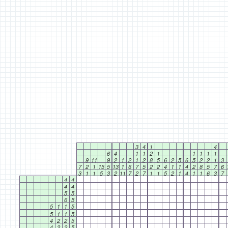
3
4
1
4
6
4
1
1
2
1
1
1
1
1
9
11
9
2
1
2
1
2
8
5
6
2
5
6
5
2
2
1
3
7
2
1
15
5
13
1
6
7
5
2
2
4
1
1
4
2
8
5
7
6
3
1
1
5
3
2
11
7
2
7
1
1
5
2
1
4
1
1
6
3
7
4
4
4
4
5
5
6
5
5
1
1
5
5
1
1
5
4
2
2
5
4
2
2
5