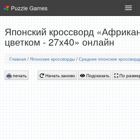
Puzzle Games
Логич
игры
Японский кроссворд «Африкан
цветком - 27x40» онлайн
Главная
/
Японские кроссворды
/
Средние японские кроссвор
печать
Начать заново
Подсказать
По размер