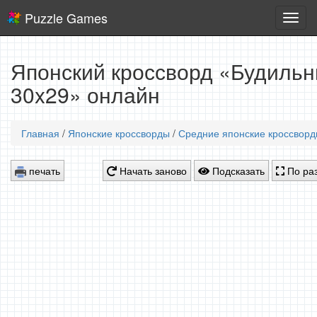
Puzzle Games
Логич
игры
Японский кроссворд «Будильни
30x29» онлайн
Главная
/
Японские кроссворды
/
Средние японские кроссвор
печать
Начать заново
Подсказать
По раз