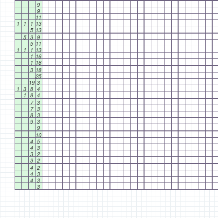
9
9
11
1
1
1
13
5
13
5
3
9
5
11
1
1
1
13
1
16
1
16
3
18
25
19
3
1
3
8
4
1
8
4
7
3
7
3
8
3
9
3
9
10
4
5
4
3
3
2
3
2
4
2
4
3
4
3
3