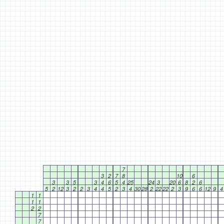
7
3
2
7
8
10
6
3
3
5
3
4
6
5
4
25
24
3
20
6
8
2
6
5
2
12
3
2
2
3
4
4
5
2
3
4
30
28
2
22
22
2
3
9
6
6
12
9
4
1
1
1
1
2
2
7
7