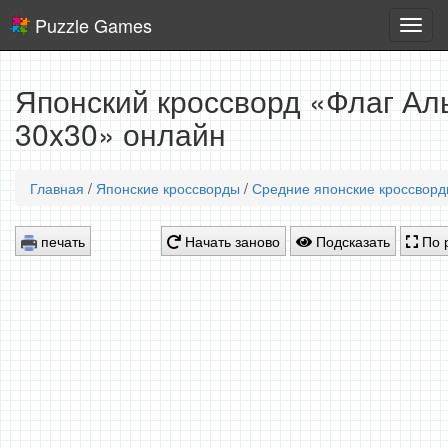
Puzzle Games
Логич
игры
Японский кроссворд «Флаг Аль
30x30» онлайн
Главная
/
Японские кроссворды
/
Средние японские кроссвор
печать
Начать заново
Подсказать
По 