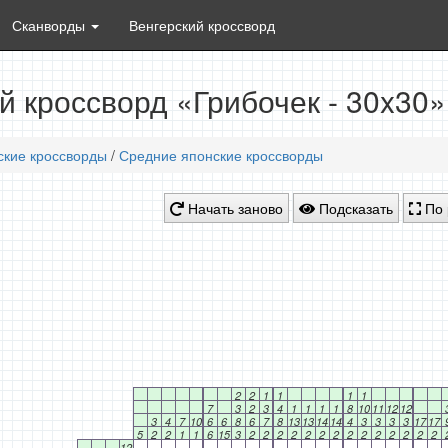
Сканворды
Венгерский кроссворд
й кроссворд «Грибочек - 30x30
ские кроссворды
/
Средние японские кроссворды
Начать заново
Подсказать
По 
2
2
1
1
1
1
7
3
2
3
4
1
1
1
1
8
10
11
12
12
3
4
7
10
6
6
8
6
7
8
13
13
14
14
4
3
3
3
3
17
17
5
2
2
1
1
6
15
3
2
2
2
2
2
2
2
2
2
2
2
2
2
2
12