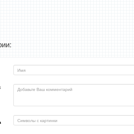
ии:
: