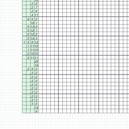
2
5
2
7
2
8
4
11
8
9
2
19
1
5
13
2
5
12
1
5
12
2
5
14
3
1
3
8
12
1
11
10
1
11
10
2
10
10
2
11
11
25
19
2
8
2
3
2
2
2
2
2
2
2
2
2
2
2
2
2
2
3
3
5
14
9