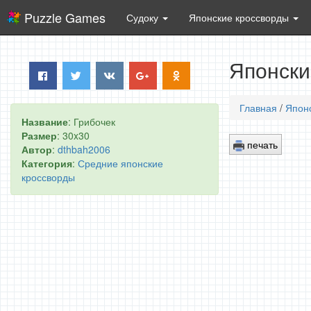
Puzzle Games
Судоку
Японские кроссворды
Японски
Главная
/
Япон
Название
: Грибочек
Размер
: 30x30
печать
Автор
:
dthbah2006
Категория
:
Средние японские
кроссворды