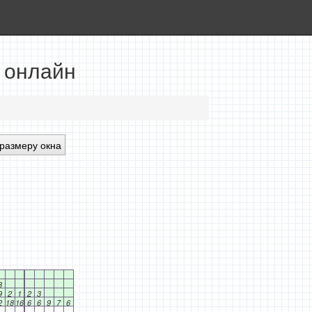
» онлайн
размеру окна
3
9
2
1
2
3
2
18
16
6
6
9
7
6