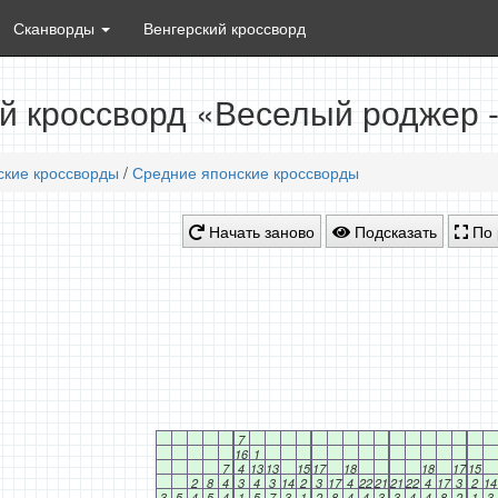
Сканворды
Венгерский кроссворд
й кроссворд «Веселый роджер -
ские кроссворды
/
Средние японские кроссворды
Начать заново
Подсказать
По 
7
16
1
7
4
13
13
15
17
18
18
17
15
2
8
4
3
4
3
14
2
3
17
4
22
21
21
22
4
17
3
2
14
3
5
4
5
4
1
5
7
3
1
2
8
4
4
3
3
4
4
8
2
1
3