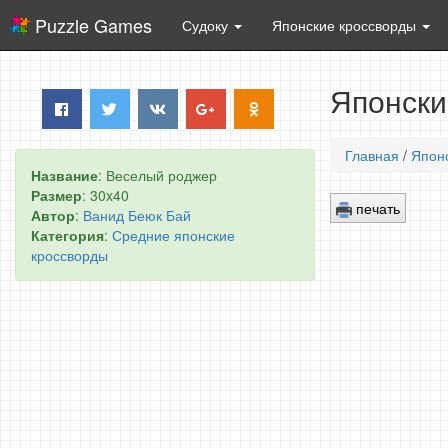
Puzzle Games
Судоку
Японские кроссворды
Японски
Главная
/
Япон
Название
: Веселый роджер
Размер
: 30x40
печать
Автор
:
Ванид Беюк Бай
Категория
:
Средние японские
кроссворды