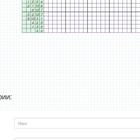
1
5
5
4
2
1
15
6
6
12
7
5
2
10
7
8
10
3
1
4
2
5
1
3
5
4
4
ии: