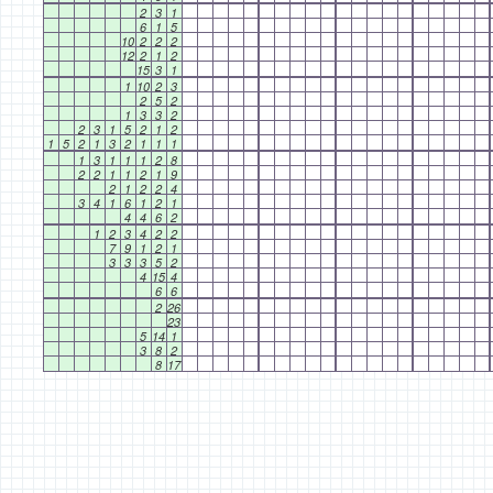
2
3
1
6
1
5
10
2
2
2
12
2
1
2
15
3
1
1
10
2
3
2
5
2
1
3
3
2
2
3
1
5
2
1
2
1
5
2
1
3
2
1
1
1
1
3
1
1
1
2
8
2
2
1
1
2
1
9
2
1
2
2
4
3
4
1
6
1
2
1
4
4
6
2
1
2
3
4
2
2
7
9
1
2
1
3
3
3
5
2
4
15
4
6
6
2
26
23
5
14
1
3
8
2
8
17