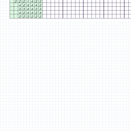
2
2
2
1
4
2
2
4
2
4
4
4
2
3
3
4
4
3
3
4
2
4
4
2
4
2
2
2
2
2
2