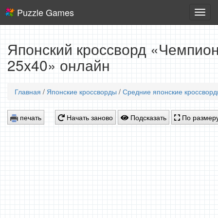
Puzzle Games
Логич
игры
Японский кроссворд «Чемпион
25x40» онлайн
Главная
/
Японские кроссворды
/
Средние японские кроссвор
печать
Начать заново
Подсказать
По размеру