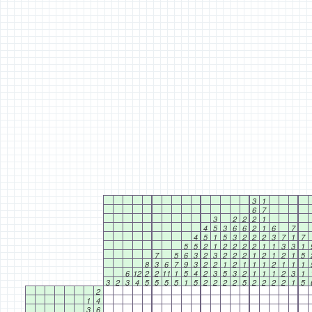
3
1
6
7
3
2
2
2
1
4
5
3
6
6
2
1
6
7
4
5
1
5
3
2
2
2
3
7
1
7
5
5
2
1
2
2
2
2
1
1
3
3
1
7
5
6
3
2
3
2
2
2
1
2
1
2
1
5
8
3
6
7
9
3
2
2
1
2
1
1
1
2
1
1
1
6
12
2
2
11
1
5
4
2
3
5
3
2
1
1
1
2
3
1
3
2
3
4
5
5
5
5
1
5
2
2
2
2
5
2
2
2
2
1
5
2
1
4
3
6