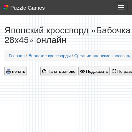
Puzzle Games
Логич
игры
Японский кроссворд «Бабочка 
28x45» онлайн
Главная
/
Японские кроссворды
/
Средние японские кроссвор
печать
Начать заново
Подсказать
По разм