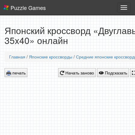
Puzzle Games
Логич
игры
Японский кроссворд «Двуглавы
35x40» онлайн
Главная
/
Японские кроссворды
/
Средние японские кроссвор
печать
Начать заново
Подсказать