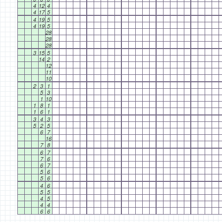
4
12
4
4
17
5
4
19
5
4
19
5
28
28
28
3
15
5
14
2
12
11
10
2
3
1
5
3
1
10
1
8
1
1
6
1
3
4
3
5
2
5
6
7
16
7
8
6
7
7
6
6
7
5
6
5
6
4
6
5
5
4
5
4
4
6
6