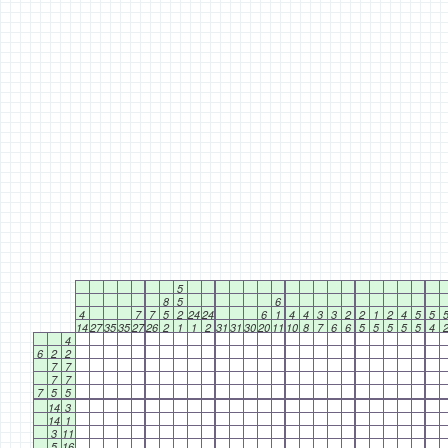
5
8
5
6
4
7
7
5
2
24
24
6
1
4
4
3
3
2
2
1
2
4
5
5
14
27
35
35
27
26
2
1
1
2
31
31
30
20
11
10
8
7
6
6
5
5
5
5
5
4
4
6
2
2
7
7
7
7
7
5
5
14
3
14
1
3
11
5
16