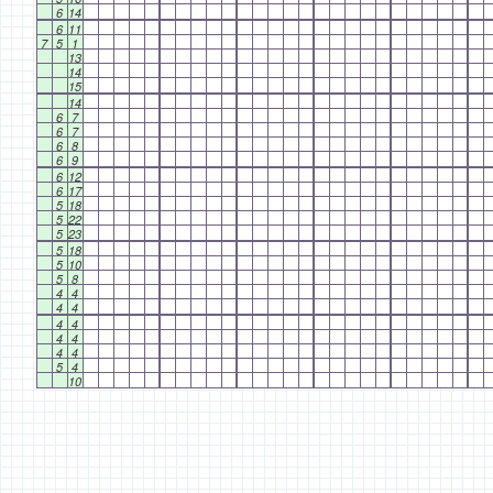
6
14
6
11
7
5
1
13
14
15
14
6
7
6
7
6
8
6
9
6
12
6
17
5
18
5
22
5
23
5
18
5
10
5
8
4
4
4
4
4
4
4
4
4
4
5
4
10