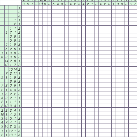
3
5
7
9
10
8
6
5
4
5
6
4
2
3
4
2
1
6
4
2
6
1
3
5
6
6
7
1
2
3
1
1
2
1
1
1
2
3
7
1
2
3
9
3
5
9
3
5
1
9
2
5
2
9
1
1
1
3
5
2
6
2
3
9
2
14
2
5
1
12
1
7
2
10
14
2
7
2
11
1
5
1
1
9
2
8
8
2
7
2
3
8
1
2
1
4
3
3
1
3
2
2
2
3
2
2
1
1
2
1
1
1
1
2
12
3
3
1
2
2
2
4
1
10
1
4
5
1
3
4
5
1
2
4
7
4
1
3
3
10
2
2
3
1
1
12
1
3
2
1
13
1
3