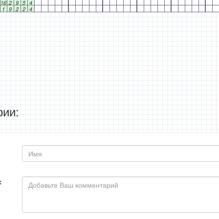
16
2
9
5
4
1
9
2
2
4
ии:
: