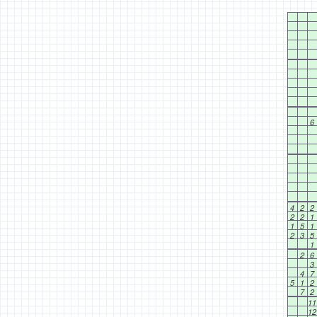
6
4
2
2
2
2
1
1
5
1
2
3
5
1
2
6
3
4
7
5
1
2
7
2
11
12