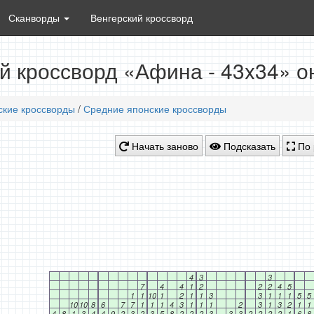
Сканворды
Венгерский кроссворд
й кроссворд «Афина - 43x34» о
ские кроссворды
/
Средние японские кроссворды
Начать заново
Подсказать
По 
4
3
3
7
4
4
1
2
2
2
4
5
1
1
10
1
2
1
1
3
3
1
1
1
5
5
10
10
8
6
7
7
1
1
1
4
3
1
1
1
2
3
1
3
2
1
1
4
8
1
3
4
4
9
2
3
2
3
5
8
2
2
2
3
3
3
2
2
2
2
1
6
8