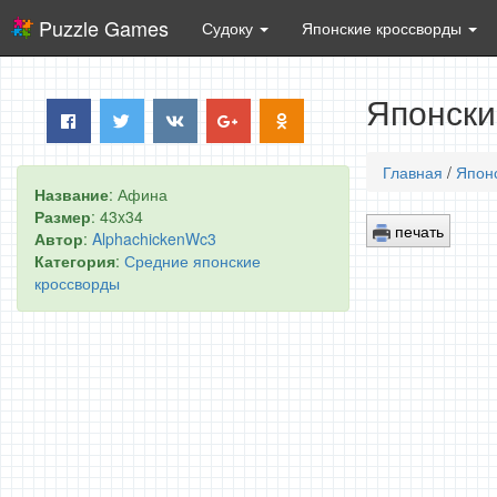
Puzzle Games
Судоку
Японские кроссворды
Японски
Главная
/
Япон
Название
: Афина
Размер
: 43x34
печать
Автор
:
AlphachickenWc3
Категория
:
Средние японские
кроссворды