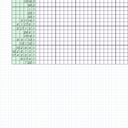
10
16
3
30
2
1
1
33
1
33
1
5
11
14
1
4
1
17
6
1
5
17
1
5
1
24
6
1
15
14
1
9
4
1
13
1
13
1
12
1
14
2
6
4
1
16
2
6
1
3
1
17
4
2
2
3
1
8
17
4
1
7
22
1