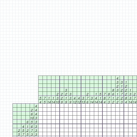
4
3
3
1
2
1
2
3
8
3
2
2
1
2
2
2
3
2
1
5
7
8
6
1
7
2
3
2
5
7
1
1
3
2
1
3
4
4
3
7
3
4
1
8
7
1
2
2
8
3
7
4
5
14
14
10
9
9
9
12
12
13
6
14
14
14
4
3
2
2
3
4
14
14
4
2
4
6
4
10
3
6
5
3
4
1
6
3
2
5
2
7
3
5
7
5
3
3