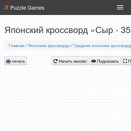
Puzzle Games
Логич
игры
Японский кроссворд «Сыр - 3
Главная
/
Японские кроссворды
/
Средние японские кроссвор
печать
Начать заново
Подсказать
П