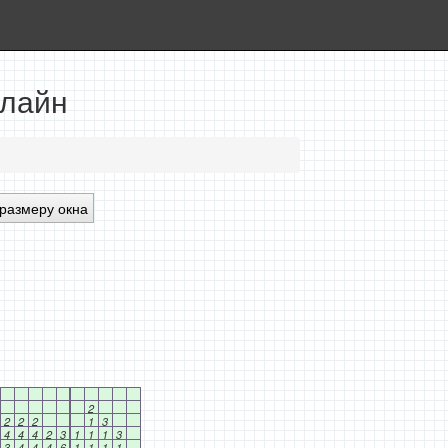
нлайн
размеру окна
2
2
2
2
1
3
4
4
4
2
3
1
1
1
3
3
4
4
4
6
1
1
1
1