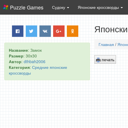
Puzzle Games
Судоку
Японские кроссворды
Японски
Главная
/
Япон
Название
: Замок
Размер
: 30x30
печать
Автор
:
dthbah2006
Категория
:
Средние японские
кроссворды