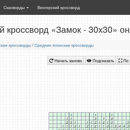
Сканворды
Венгерский кроссворд
й кроссворд «Замок - 30x30» о
ские кроссворды
/
Средние японские кроссворды
Начать заново
Подсказать
По 
1
1
1
1
1
3
1
3
2
3
1
1
1
2
1
2
1
3
3
1
1
1
3
1
2
1
2
1
1
3
1
5
4
4
3
1
2
1
1
2
4
1
1
3
2
7
8
1
1
2
2
3
4