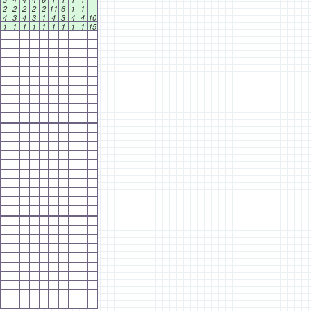
2
2
2
2
2
11
6
1
1
4
3
4
3
1
4
3
4
4
10
1
1
1
1
1
1
1
1
1
15