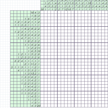
1
2
1
4
2
1
2
11
3
3
1
2
1
10
1
1
1
4
2
4
3
3
2
1
1
3
3
1
7
2
5
2
2
3
4
4
3
4
30
1
1
1
2
2
7
12
10
7
1
1
1
1
1
1
1
1
1
1
16
4
3
1
6
3
1
6
1
2
3
1
2
1
3
2
1
1
2
1
1
3
3
1
1
1
1
1
4
2
8
2
2
1
2
3
1
7
1
1
1
1
3
3
3
4
2
2
1
4
7
3
1
1
1
1
8
2
3
2
1
1
5
2
6
1
2
2
11
1
6
5
10
1
2
1
1
5
2
8
1
2
3
3
3
2
6
3
2
4
1
1
1
1
1
2
1
11
2
1
3
1
1
3
1
1
1
2
1
4
1
1
5
3
2
1
1
3
13
2
1
1
3
3
6
2
1
1
1
3
4
2
1
1
2
2
3
2
1
1
4
4
2
1
1
1
3
4
2
1
1
1
3
2
2
1
1
4
5
1
1
1
3
1
1
5
1
4
3
20