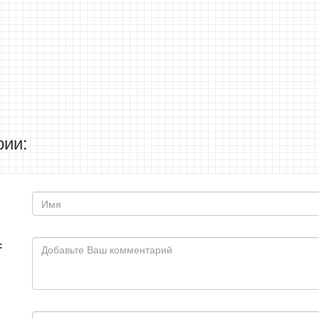
ии:
: