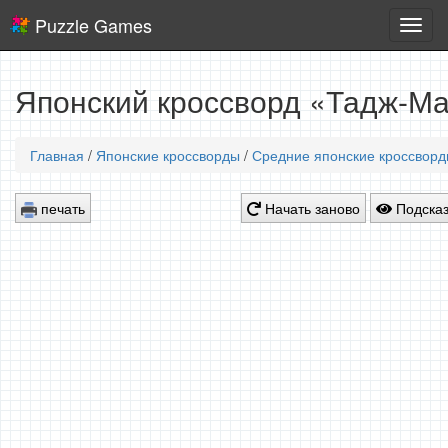
Puzzle Games
Логич
игры
Японский кроссворд «Тадж-Ма
Главная
/
Японские кроссворды
/
Средние японские кроссвор
печать
Начать заново
Подсказ