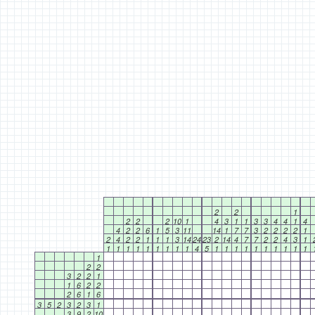
2
2
1
2
2
2
10
1
4
3
1
1
3
3
4
4
1
4
4
2
2
6
1
5
3
11
14
1
7
7
3
2
2
2
2
1
2
4
2
2
1
1
1
3
14
24
23
2
14
4
7
7
2
2
4
3
1
1
1
1
1
1
1
1
1
1
4
5
1
1
1
1
1
1
1
1
1
1
1
2
2
3
2
2
1
1
6
2
2
2
6
1
6
3
5
2
3
2
3
1
3
9
2
10