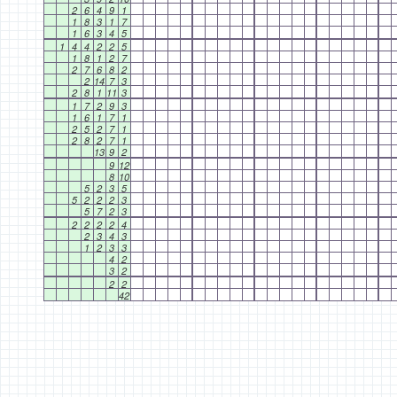
2
6
4
9
1
1
8
3
1
7
1
6
3
4
5
1
4
4
2
2
5
1
8
1
2
7
2
7
6
8
2
2
14
7
3
2
8
1
11
3
1
7
2
9
3
1
6
1
7
1
2
5
2
7
1
2
8
2
7
1
13
9
2
9
12
8
10
5
2
3
5
5
2
2
2
3
5
7
2
3
2
2
2
2
4
2
3
4
3
1
2
3
3
4
2
3
2
2
2
42