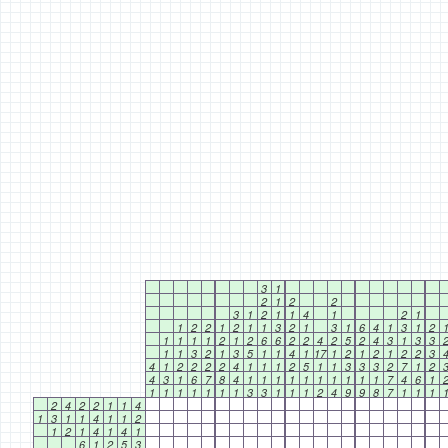
3
1
2
1
2
2
3
1
2
1
1
4
1
2
1
1
2
2
1
2
1
1
3
2
1
3
1
6
4
1
3
1
2
1
1
1
1
2
1
2
6
6
2
2
4
2
5
2
4
3
1
3
3
1
1
3
2
1
3
5
1
1
4
1
17
1
2
1
2
1
2
2
3
4
1
2
2
2
2
4
1
1
1
2
5
1
1
3
3
3
2
7
1
2
4
3
1
6
7
8
4
1
1
1
1
1
1
1
1
1
1
7
4
6
1
1
1
1
1
1
1
1
3
3
1
1
1
2
4
9
9
8
7
1
1
1
2
4
2
2
1
1
4
1
3
1
1
4
1
1
2
1
2
1
4
1
4
1
6
1
2
5
3