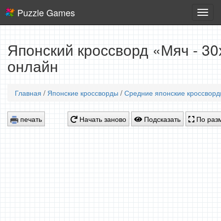
Puzzle Games
Логич
игры
Японский кроссворд «Мяч - 30
онлайн
Главная
/
Японские кроссворды
/
Средние японские кроссвор
печать
Начать заново
Подсказать
По разм