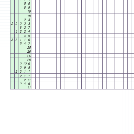
5
5
8
8
19
19
2
3
2
2
2
2
3
8
2
7
3
2
2
4
4
5
3
3
1
1
6
5
4
7
25
26
26
25
2
12
9
2
9
8
2
3
1
1
2
1
1
2
11
2
4
5
11