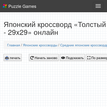
Puzzle Games
Логич
игры
Японский кроссворд «Толсты
- 29x29» онлайн
Главная
/
Японские кроссворды
/
Средние японские кроссвор
печать
Начать заново
Подсказать
По размер