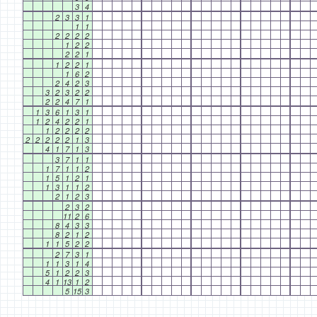
3
4
2
3
3
1
1
1
2
2
2
2
1
2
2
2
2
1
1
2
2
1
1
6
2
2
4
2
3
3
2
3
2
2
2
2
4
7
1
1
3
6
1
3
1
1
2
4
2
2
1
1
2
2
2
2
2
2
2
2
2
1
3
4
1
7
1
3
3
7
1
1
1
7
1
1
2
1
5
1
2
1
1
3
1
1
2
2
1
2
3
2
3
2
11
2
6
8
4
3
3
8
2
1
2
1
1
5
2
2
2
7
3
1
1
1
3
1
4
5
1
2
2
3
4
1
13
1
2
5
15
3