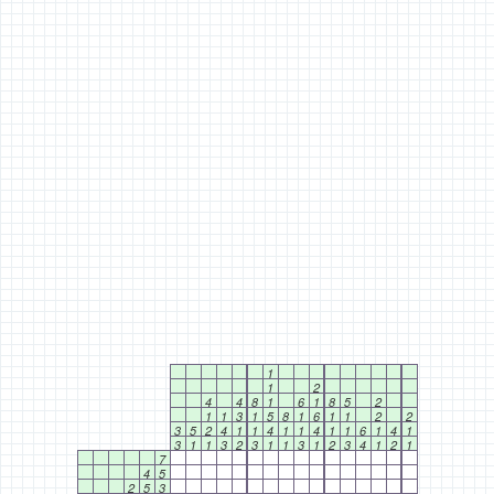
1
1
2
4
4
8
1
6
1
8
5
2
1
1
3
1
5
8
1
6
1
1
2
2
3
5
2
4
1
1
4
1
1
4
1
1
6
1
4
1
3
1
1
3
2
3
1
1
3
1
2
3
4
1
2
1
7
4
5
2
5
3