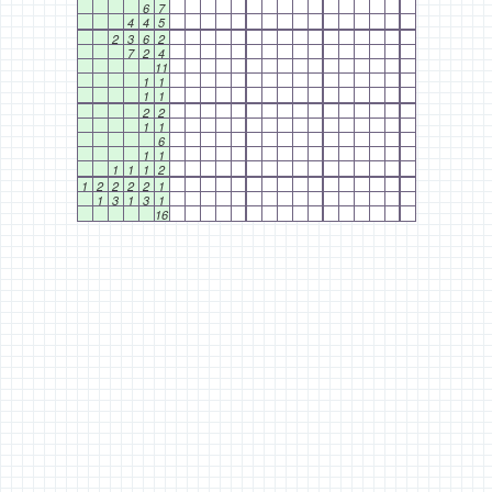
6
7
4
4
5
2
3
6
2
7
2
4
11
1
1
1
1
2
2
1
1
6
1
1
1
1
1
2
1
2
2
2
2
1
1
3
1
3
1
16