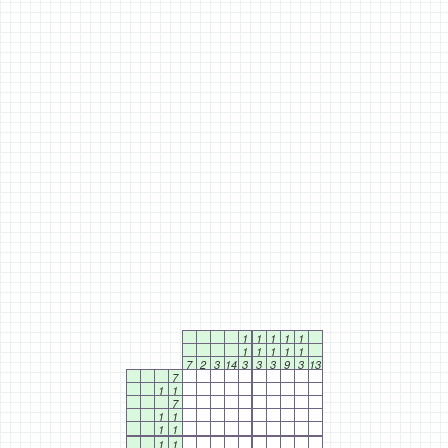
1
1
1
1
1
1
1
1
1
1
7
2
3
14
3
3
3
9
3
13
7
1
1
7
1
1
1
1
1
1